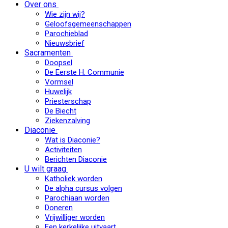
Over ons
Wie zijn wij?
Geloofsgemeenschappen
Parochieblad
Nieuwsbrief
Sacramenten
Doopsel
De Eerste H. Communie
Vormsel
Huwelijk
Priesterschap
De Biecht
Ziekenzalving
Diaconie
Wat is Diaconie?
Activiteiten
Berichten Diaconie
U wilt graag
Katholiek worden
De alpha cursus volgen
Parochiaan worden
Doneren
Vrijwilliger worden
Een kerkelijke uitvaart