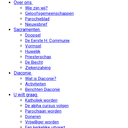
Over ons
Wie zijn wij?
Geloofsgemeenschappen
Parochieblad
Nieuwsbrief
Sacramenten
Doopsel
De Eerste H. Communie
Vormsel
Huwelijk
Priesterschap
De Biecht
Ziekenzalving
Diaconie
Wat is Diaconie?
Activiteiten
Berichten Diaconie
U wilt graag
Katholiek worden
De alpha cursus volgen
Parochiaan worden
Doneren
Vrijwilliger worden
Een kerkelijke uitvaart