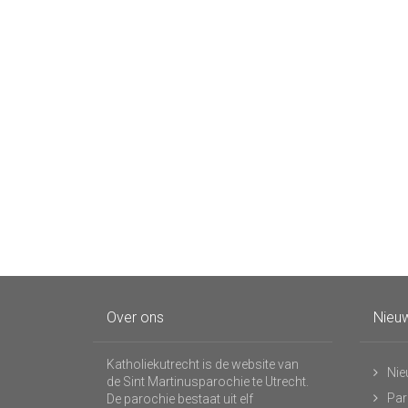
Over ons
Nieuw
Katholiekutrecht is de website van
Nie
de Sint Martinusparochie te Utrecht.
Par
De parochie bestaat uit elf