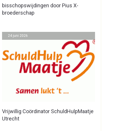
bisschopswijdingen door Pius X-
broederschap
24 juni 2026
Vrijwillig Coördinator SchuldHulpMaatje
Utrecht