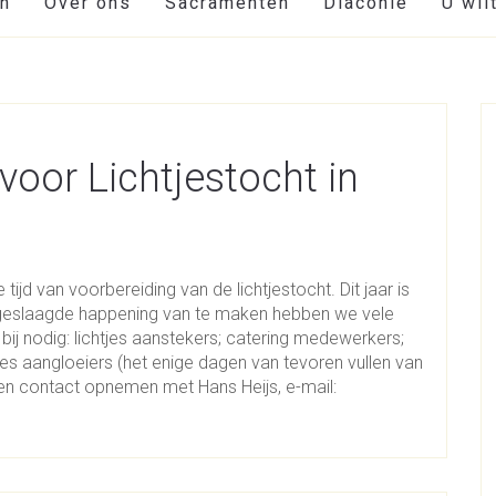
en
Over ons
Sacramenten
Diaconie
U wil
 voor Lichtjestocht in
tijd van voorbereiding van de lichtjestocht. Dit jaar is
 geslaagde happening van te maken hebben we vele
ij nodig: lichtjes aanstekers; catering medewerkers;
htjes aangloeiers (het enige dagen van tevoren vullen van
en contact opnemen met Hans Heijs, e-mail: