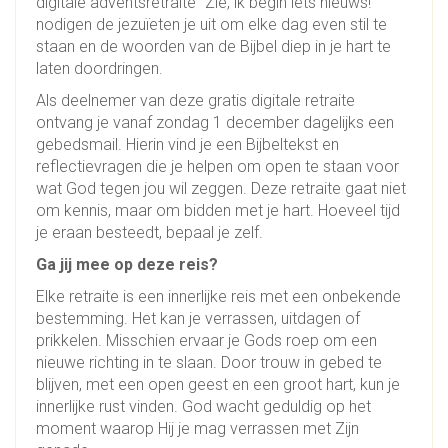
digitale adventsretraite “Zie, ik begin iets nieuws!”
nodigen de jezuïeten je uit om elke dag even stil te
staan en de woorden van de Bijbel diep in je hart te
laten doordringen.
Als deelnemer van deze gratis digitale retraite
ontvang je vanaf zondag 1 december dagelijks een
gebedsmail. Hierin vind je een Bijbeltekst en
reflectievragen die je helpen om open te staan voor
wat God tegen jou wil zeggen. Deze retraite gaat niet
om kennis, maar om bidden met je hart. Hoeveel tijd
je eraan besteedt, bepaal je zelf.
Ga jij mee op deze reis?
Elke retraite is een innerlijke reis met een onbekende
bestemming. Het kan je verrassen, uitdagen of
prikkelen. Misschien ervaar je Gods roep om een
nieuwe richting in te slaan. Door trouw in gebed te
blijven, met een open geest en een groot hart, kun je
innerlijke rust vinden. God wacht geduldig op het
moment waarop Hij je mag verrassen met Zijn