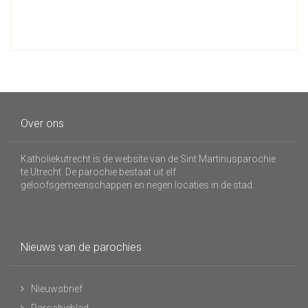
Over ons
Katholiekutrecht is de website van de Sint Martinusparochie
te Utrecht. De parochie bestaat uit elf
geloofsgemeenschappen en negen locaties in de stad.
Nieuws van de parochies
Nieuwsbrief
Parochieblad