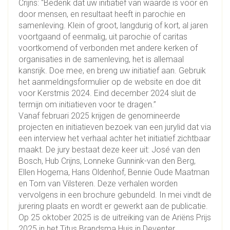
Crijns: “Bedenk dat uw initiatief van waarde is voor en
door mensen, en resultaat heeft in parochie en
samenleving. Klein of groot, langdurig of kort, al jaren
voortgaand of eenmalig, uit parochie of caritas
voortkomend of verbonden met andere kerken of
organisaties in de samenleving, het is allemaal
kansrijk. Doe mee, en breng uw initiatief aan. Gebruik
het aanmeldingsformulier op de website en doe dit
voor Kerstmis 2024. Eind december 2024 sluit de
termijn om initiatieven voor te dragen.”
Vanaf februari 2025 krijgen de genomineerde
projecten en initiatieven bezoek van een jurylid dat via
een interview het verhaal achter het initiatief zichtbaar
maakt. De jury bestaat deze keer uit: José van den
Bosch, Hub Crijns, Lonneke Gunnink-van den Berg,
Ellen Hogema, Hans Oldenhof, Bennie Oude Maatman
en Tom van Vilsteren. Deze verhalen worden
vervolgens in een brochure gebundeld. In mei vindt de
jurering plaats en wordt er gewerkt aan de publicatie.
Op 25 oktober 2025 is de uitreiking van de Ariëns Prijs
2025 in het Titus Brandsma Huis in Deventer