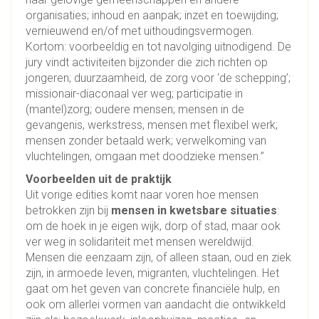
organisaties; inhoud en aanpak; inzet en toewijding;
vernieuwend en/of met uithoudingsvermogen.
Kortom: voorbeeldig en tot navolging uitnodigend. De
jury vindt activiteiten bijzonder die zich richten op
jongeren; duurzaamheid, de zorg voor ‘de schepping’;
missionair-diaconaal ver weg; participatie in
(mantel)zorg; oudere mensen; mensen in de
gevangenis, werkstress, mensen met flexibel werk;
mensen zonder betaald werk; verwelkoming van
vluchtelingen, omgaan met doodzieke mensen.”
Voorbeelden uit de praktijk
Uit vorige edities komt naar voren hoe mensen
betrokken zijn bij
mensen in kwetsbare situaties
:
om de hoek in je eigen wijk, dorp of stad, maar ook
ver weg in solidariteit met mensen wereldwijd.
Mensen die eenzaam zijn, of alleen staan, oud en ziek
zijn, in armoede leven, migranten, vluchtelingen. Het
gaat om het geven van concrete financiële hulp, en
ook om allerlei vormen van aandacht die ontwikkeld