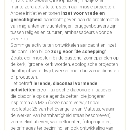
zijn als: bezoekwerk, inloophuizen, maatjes- en
mantelzorg activiteiten, steun aan missie-projecten.
Andere initiatieven tonen
inzet voor vrede en
gerechtigheid
: aandacht geven aan de problematiek
van migranten en vluchtelingen, bruggenbouwers zijn
tussen religies en culturen, ambassadeurs voor de
vrede zijn.
Sommige activiteiten ontwikkelen aandacht en inzet
die aansluiten bij de
zorg voor ‘de schepping’
.
Zoals: een moestuin bij de pastorie, zonnepanelen op
de kerk, ‘groene’ kerk worden, ecologische projecten
dichtbij of wereldwijd; werken met duurzame diensten
of producten.
Het betreft
lerende, diaconaal vormende
activiteiten
en/of liturgische diaconale initiatieven
die diaconie op de agenda zetten, die jongeren
inspireren als M25 (deze naam verwijst naar
hoofdstuk 25 van het Evangelie van Matteüs, waarin
de werken van barmhartigheid staan beschreven),
vormselinitiatieven, wandeltochten, fotoprojecten,
pelgrimages ter bezinning, en ook ontwikkeling van