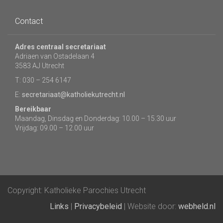
Contact
Adres centraal secretariaat
Adriaen van Ostadelaan 4
3583 AJ Utrecht
T: 030 – 254 6147
E:
secretariaat@katholiekutrecht.nl
Bereikbaar
Maandag, Dinsdag en Donderdag: 10.00 – 15.30 uur
Vrijdag: 09.00 – 12.00 uur
Copyright: Katholieke Parochies Utrecht
Links
|
Privacybeleid
| Website door:
webheld.nl