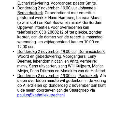
Eucharistieviering. Voorganger: pastor Smits.
Donderdag 2 november, 19.00 uur, Johannes-
Bernarduskerk
: Gebedsdienst met emeritus
pastoraal werker Hans Harmsen, Larissa Maes
(p.w. in opl.) en Riet Bouwman m.m.v. GerBerJan.
Opgeven intenties voor overledenen kan
telefonisch: 030-2880212 of ter plekke, zonder
kosten, aan de dames van de receptie, maandag-
woensdag- en vrijdagochtend tussen 10:00 en
12:00 uur.
Donderdag 2 november, 19.00 uur, Dominicuskerk
:
Woord en gebedsviering. Voorgangers: Leny
Beemer, lekendominicaan, en Anita Vermeire;
m.m.v. Sens uitvaarten; zang Will Kuijpers, Marjan
Meijer, Fons Dijkman en Marieken van de Hofstad.
Donderdag 2 november, 19.30 uur, Pauluskerk
: Als
u een overleden naaste wil gedenken in de viering
op Allerzielen op donderdag 2 november dan kunt
u de naam doorgeven aan de Stuurgroep via
paulus@katholiekutrecht.nl
.