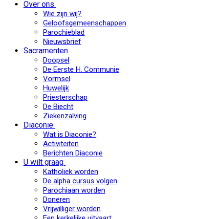
Over ons
Wie zijn wij?
Geloofsgemeenschappen
Parochieblad
Nieuwsbrief
Sacramenten
Doopsel
De Eerste H. Communie
Vormsel
Huwelijk
Priesterschap
De Biecht
Ziekenzalving
Diaconie
Wat is Diaconie?
Activiteiten
Berichten Diaconie
U wilt graag
Katholiek worden
De alpha cursus volgen
Parochiaan worden
Doneren
Vrijwilliger worden
Een kerkelijke uitvaart