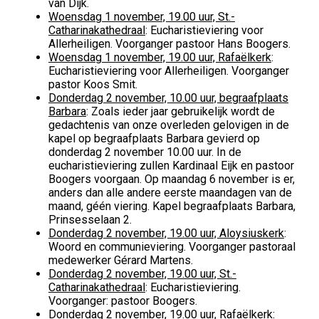
van Dijk.
Woensdag 1 november, 19
.00 uur, St.-
Catharinakathedraal
: Eucharistieviering voor
Allerheiligen. Voorganger pastoor Hans Boogers.
Woensdag 1 november, 19
.00 uur, Rafaëlkerk
:
Eucharistieviering voor Allerheiligen. Voorganger
pastor Koos Smit.
Donderdag 2 november, 10
.00 uur, begraafplaats
Barbara
: Zoals ieder jaar gebruikelijk wordt de
gedachtenis van onze overleden gelovigen in de
kapel op begraafplaats Barbara gevierd op
donderdag 2 november 10.00 uur. In de
eucharistieviering zullen Kardinaal Eijk en pastoor
Boogers voorgaan. Op maandag 6 november is er,
anders dan alle andere eerste maandagen van de
maand, géén viering. Kapel begraafplaats Barbara,
Prinsesselaan 2.
Donderdag 2 november, 19.00 uur, Aloysiuskerk
:
Woord en communieviering. Voorganger pastoraal
medewerker Gérard Martens.
Donderdag 2 november, 19.00 uur, St.-
Catharinakathedraal
: Eucharistieviering.
Voorganger: pastoor Boogers.
Donderdag 2 november, 19.00 uur, Rafaëlkerk
: