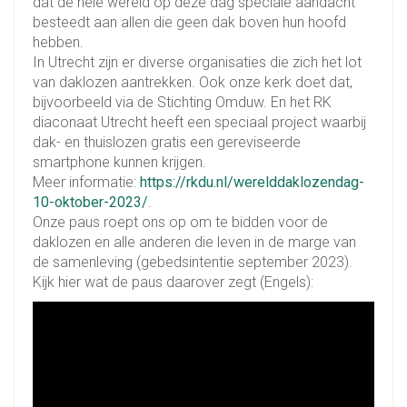
dat de hele wereld op deze dag speciale aandacht
besteedt aan allen die geen dak boven hun hoofd
hebben.
In Utrecht zijn er diverse organisaties die zich het lot
van daklozen aantrekken. Ook onze kerk doet dat,
bijvoorbeeld via de Stichting Omduw. En het RK
diaconaat Utrecht heeft een speciaal project waarbij
dak- en thuislozen gratis een gereviseerde
smartphone kunnen krijgen.
Meer informatie:
https://rkdu.nl/werelddaklozendag-
10-oktober-2023/
.
Onze paus roept ons op om te bidden voor de
daklozen en alle anderen die leven in de marge van
de samenleving (gebedsintentie september 2023).
Kijk hier wat de paus daarover zegt (Engels):