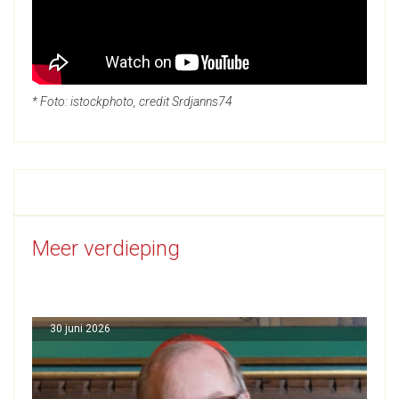
* Foto: istockphoto, credit Srdjanns74
Meer verdieping
30 juni 2026