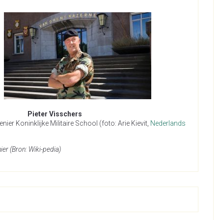
er Visschers
r Koninklijke Militaire School (foto: Arie Kievit,
Nederlands
er (
Bron: Wiki-pedia)