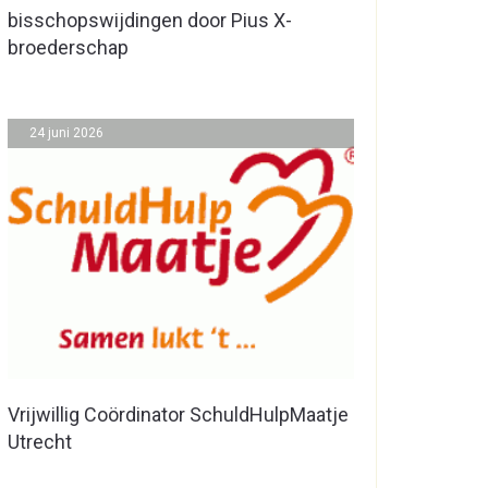
bisschopswijdingen door Pius X-
broederschap
24 juni 2026
Vrijwillig Coördinator SchuldHulpMaatje
Utrecht