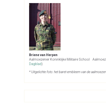
Briene van Herpen Piet
Aalmoezenier Koninklijke Militaire School Aalmoezenie
Dagblad
)
* Uitgelichte foto:
het baret-embleem van de aalmoezeni