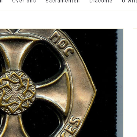
en
Over ons
Sacramenten
Diaconie
U wil