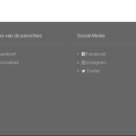
s van de parochies
Social Media
uwsbrief
Facebook
ochieblad
Instagram
Twitter