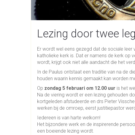
Lezing door twee le
Er wordt wel eens gezegd dat de sociale leer
katholieke kerk is. Dat er namens de kerk op 
wordt, krijgt ook niet alle aandacht die het verd
In de Paulus ontstaat een traditie van na de 
houden waarin kennis gemaakt kan worden met
Op
zondag 5 februari om 12.00 uur
is het we
Na de viering wordt er een lezing gehouden do
kortgeleden afstudeerde en drs Pieter Visschers
werken bij de omroep, eerst justitiepastor werd
Iedereen is van harte welkom!
Het bijzondere werk en de inspirerende persoo
een boeiende lezing wordt.