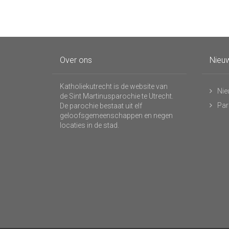
Over ons
Nieuw
Katholiekutrecht is de website van
Nie
de Sint Martinusparochie te Utrecht.
Par
De parochie bestaat uit elf
geloofsgemeenschappen en negen
locaties in de stad.