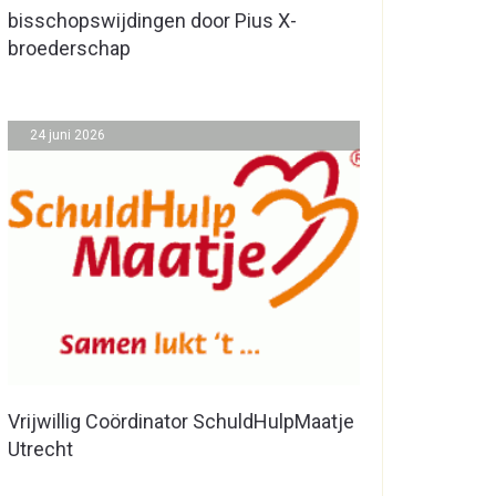
bisschopswijdingen door Pius X-
broederschap
24 juni 2026
Vrijwillig Coördinator SchuldHulpMaatje
Utrecht