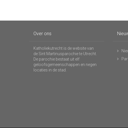
Over ons
Nieuw
Katholiekutrecht is de website van
Nie
de Sint Martinusparochie te Utrecht.
Par
De parochie bestaat uit elf
geloofsgemeenschappen en negen
locaties in de stad.