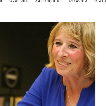
en
Over ons
Sacramenten
Diaconie
U wil