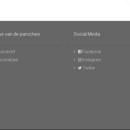
s van de parochies
Social Media
uwsbrief
Facebook
ochieblad
Instagram
Twitter