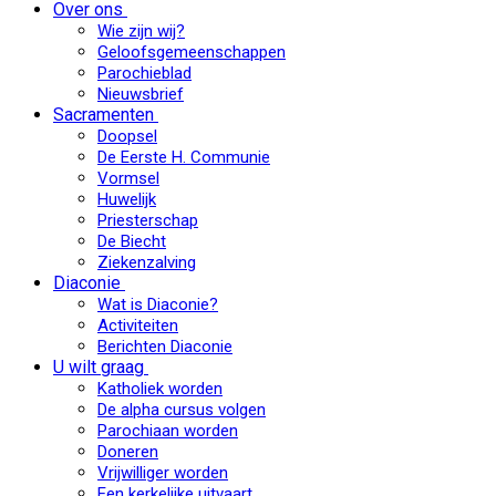
Over ons
Wie zijn wij?
Geloofsgemeenschappen
Parochieblad
Nieuwsbrief
Sacramenten
Doopsel
De Eerste H. Communie
Vormsel
Huwelijk
Priesterschap
De Biecht
Ziekenzalving
Diaconie
Wat is Diaconie?
Activiteiten
Berichten Diaconie
U wilt graag
Katholiek worden
De alpha cursus volgen
Parochiaan worden
Doneren
Vrijwilliger worden
Een kerkelijke uitvaart