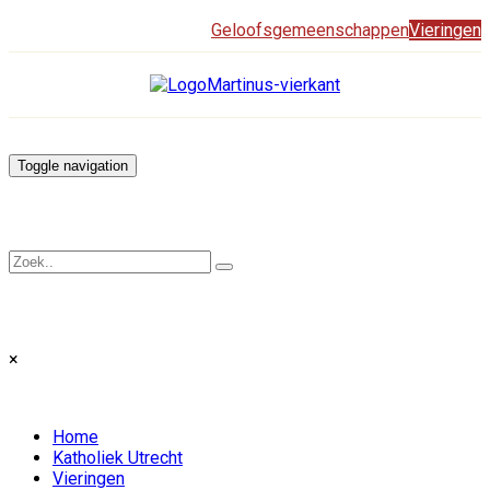
Geloofsgemeenschappen
Vieringen
Toggle navigation
×
Home
Katholiek Utrecht
Vieringen