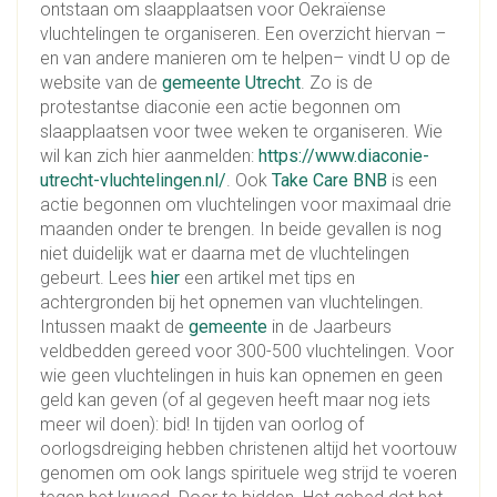
ontstaan om slaapplaatsen voor Oekraïense
vluchtelingen te organiseren. Een overzicht hiervan –
en van andere manieren om te helpen– vindt U op de
website van de
gemeente Utrecht
. Zo is de
protestantse diaconie een actie begonnen om
slaapplaatsen voor twee weken te organiseren. Wie
wil kan zich hier aanmelden:
https://www.diaconie-
utrecht-vluchtelingen.nl/
. Ook
Take Care BNB
is een
actie begonnen om vluchtelingen voor maximaal drie
maanden onder te brengen. In beide gevallen is nog
niet duidelijk wat er daarna met de vluchtelingen
gebeurt. Lees
hier
een artikel met tips en
achtergronden bij het opnemen van vluchtelingen.
Intussen maakt de
gemeente
in de Jaarbeurs
veldbedden gereed voor 300-500 vluchtelingen. Voor
wie geen vluchtelingen in huis kan opnemen en geen
geld kan geven (of al gegeven heeft maar nog iets
meer wil doen): bid! In tijden van oorlog of
oorlogsdreiging hebben christenen altijd het voortouw
genomen om ook langs spirituele weg strijd te voeren