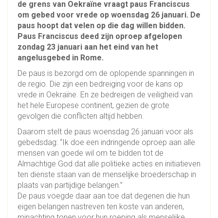
de grens van Oekraïne vraagt paus Franciscus
om gebed voor vrede op woensdag 26 januari. De
paus hoopt dat velen op die dag willen bidden.
Paus Franciscus deed zijn oproep afgelopen
zondag 23 januari aan het eind van het
angelusgebed in Rome.
De paus is bezorgd om de oplopende spanningen in
de regio. Die zijn een bedreiging voor de kans op
vrede in Oekraïne. En ze bedreigen de veiligheid van
het hele Europese continent, gezien de grote
gevolgen die conflicten altijd hebben.
Daarom stelt de paus woensdag 26 januari voor als
gebedsdag: “Ik doe een indringende oproep aan alle
mensen van goede wil om te bidden tot de
Almachtige God dat alle politieke acties en initiatieven
ten dienste staan van de menselijke broederschap in
plaats van partijdige belangen.”
De paus voegde daar aan toe dat degenen die hun
eigen belangen nastreven ten koste van anderen,
minachting tonen voor hun roeping als menselijke