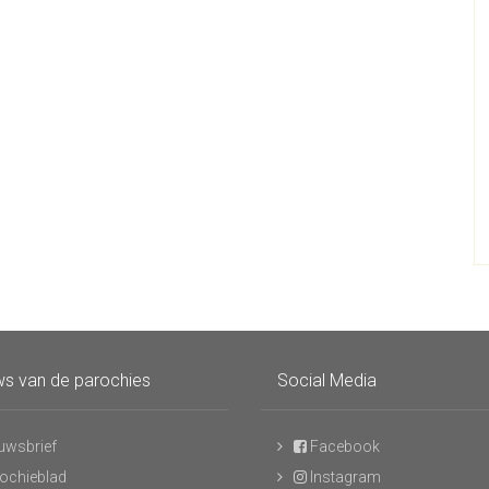
s van de parochies
Social Media
uwsbrief
Facebook
ochieblad
Instagram