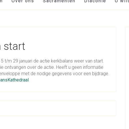
en
Over ons
Sacramenten
Diaconie
U wil
 start
5 t/m 29 januari de actie kerkbalans weer van start.
ie ontvangen over de actie. Heeft u geen informatie
 enveloppe met de nodige gegevens voor een bijdrage.
lansKathedraal