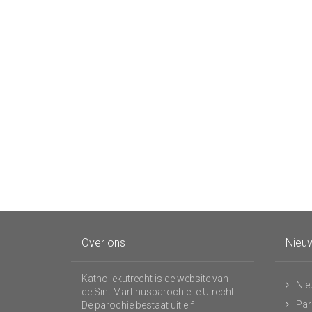
Over ons
Nieuw
Katholiekutrecht is de website van
Nie
de Sint Martinusparochie te Utrecht.
Par
De parochie bestaat uit elf