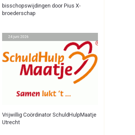
bisschopswijdingen door Pius X-
broederschap
24 juni 2026
Vrijwillig Coördinator SchuldHulpMaatje
Utrecht