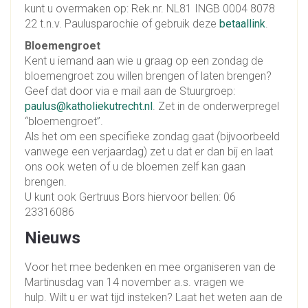
kunt u overmaken op: Rek.nr. NL81 INGB 0004 8078
22 t.n.v. Paulusparochie of gebruik deze
betaallink
.
Bloemengroet
Kent u iemand aan wie u graag op een zondag de
bloemengroet zou willen brengen of laten brengen?
Geef dat door via e mail aan de Stuurgroep:
paulus@katholiekutrecht.nl
. Zet in de onderwerpregel
“bloemengroet”.
Als het om een specifieke zondag gaat (bijvoorbeeld
vanwege een verjaardag) zet u dat er dan bij en laat
ons ook weten of u de bloemen zelf kan gaan
brengen.
U kunt ook Gertruus Bors hiervoor bellen: 06
23316086
Nieuws
Voor het mee bedenken en mee organiseren van de
Martinusdag van 14 november a.s. vragen we
hulp. Wilt u er wat tijd insteken? Laat het weten aan de