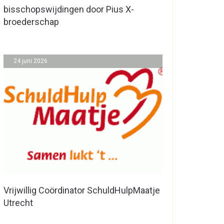
bisschopswijdingen door Pius X-
broederschap
24 juni 2026
Vrijwillig Coördinator SchuldHulpMaatje
Utrecht