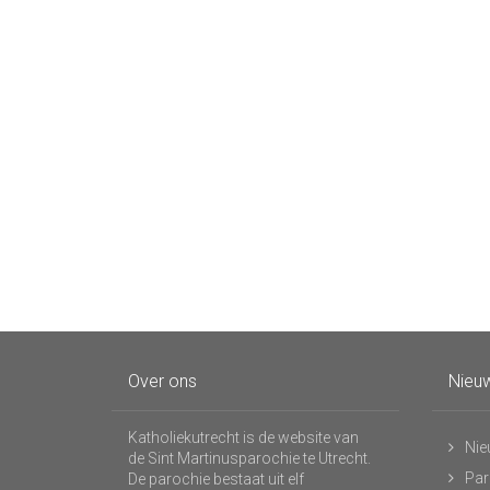
Over ons
Nieuw
Katholiekutrecht is de website van
Nie
de Sint Martinusparochie te Utrecht.
Par
De parochie bestaat uit elf