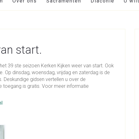
en
Over ons
Sacramenten
Diaconie
U wil
an start.
et 39 ste seizoen Kerken Kijken weer van start. Ook
e. Op dinsdag, woensdag, vrijdag en zaterdag is de
. Deskundige gidsen vertellen u over de
toegang is gratis. Voor meer informatie
nl