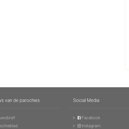
s van de parochies
Social Media
uwsbrief
Facebook
ochieblad
Instagram