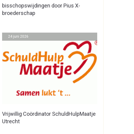
bisschopswijdingen door Pius X-
broederschap
24 juni 2026
Vrijwillig Coördinator SchuldHulpMaatje
Utrecht