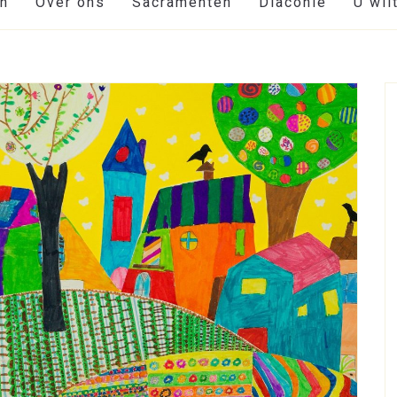
en
Over ons
Sacramenten
Diaconie
U wil