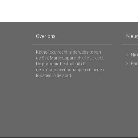
Over ons
Nieuw
Katholiekutrecht is de website van
Nie
de Sint Martinusparochie te Utrecht.
Par
De parochie bestaat uit elf
geloofsgemeenschappen en negen
locaties in de stad.