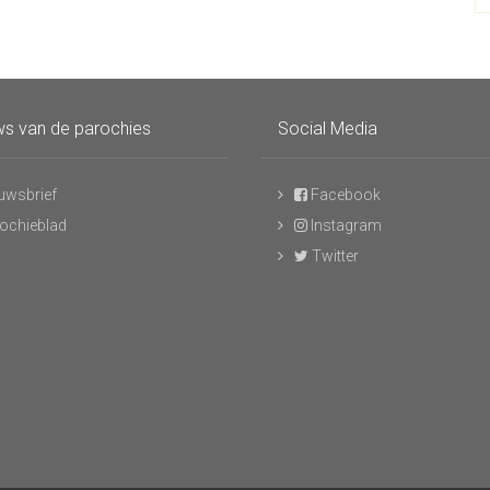
s van de parochies
Social Media
uwsbrief
Facebook
ochieblad
Instagram
Twitter