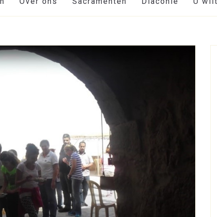
en
Over ons
Sacramenten
Diaconie
U wil