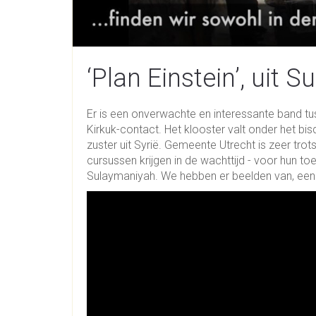
‘Plan Einstein’, uit 
Er is een onverwachte en interessante band tu
Kirkuk-contact. Het klooster valt onder het b
zuster uit Syrië. Gemeente Utrecht is zeer trot
cursussen krijgen in de wachttijd - voor hun 
Sulaymaniyah. We hebben er beelden van, een v