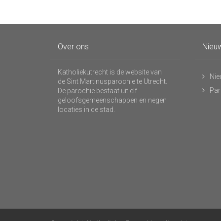
Over ons
Nieuw
Katholiekutrecht is de website van
Nie
de Sint Martinusparochie te Utrecht.
Par
De parochie bestaat uit elf
geloofsgemeenschappen en negen
locaties in de stad.