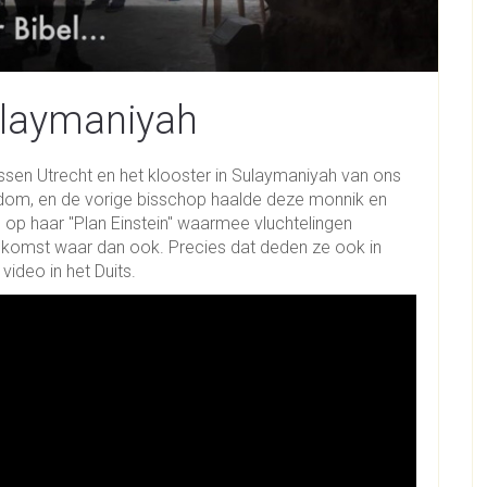
Sulaymaniyah
ssen Utrecht en het klooster in Sulaymaniyah van ons
isdom, en de vorige bisschop haalde deze monnik en
s op haar "Plan Einstein" waarmee vluchtelingen
toekomst waar dan ook. Precies dat deden ze ook in
ideo in het Duits.