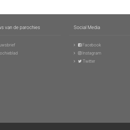
s van de parochies
Social Media
uwsbrief
Facebook
ochieblad
Instagram
Twitter