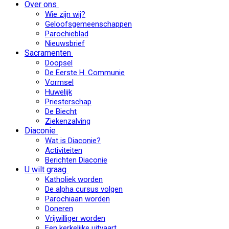
Over ons
Wie zijn wij?
Geloofsgemeenschappen
Parochieblad
Nieuwsbrief
Sacramenten
Doopsel
De Eerste H. Communie
Vormsel
Huwelijk
Priesterschap
De Biecht
Ziekenzalving
Diaconie
Wat is Diaconie?
Activiteiten
Berichten Diaconie
U wilt graag
Katholiek worden
De alpha cursus volgen
Parochiaan worden
Doneren
Vrijwilliger worden
Een kerkelijke uitvaart