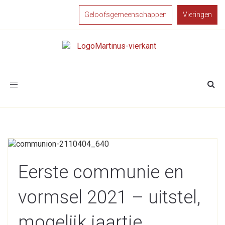
Geloofsgemeenschappen
Vieringen
Toggle
navigation
Eerste communie en
vormsel 2021 – uitstel,
mogelijk jaartje