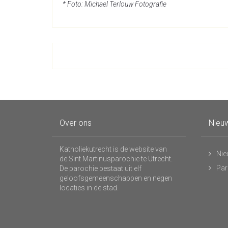
* Foto: Michael Terlouw Fotografie
Over ons
Nieuw
Katholiekutrecht is de website van
Nie
de Sint Martinusparochie te Utrecht.
Par
De parochie bestaat uit elf
geloofsgemeenschappen en negen
locaties in de stad.