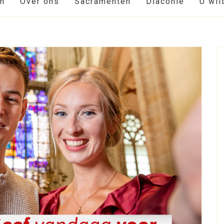
en
Over ons
Sacramenten
Diaconie
U wil