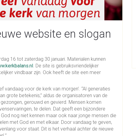
euwe website en slogan
rdag 16 tot zaterdag 30 januari. Materialen kunnen
w.kerkbalans.nl
. De site is gebruiksvriendelijker
ijker vindbaar zijn. Ook heeft de site een meer
ef vandaag voor de kerk van morgen’. “Al generaties
van grote betekenis,” aldus de organisatoren van de
n, gezongen, gerouwd en gevierd. Mensen komen
enservaringen, te delen. Dat geeft een bijzondere
 die God nog niet kennen maar ook naar jonge mensen die
 delen met God en met elkaar. Door vandaag te geven,
lang voor staat. Dit is het verhaal achter de nieuwe
n’.”