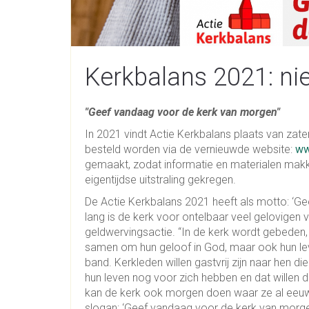
Kerkbalans 2021: ni
"Geef vandaag voor de kerk van morgen"
In 2021 vindt Actie Kerkbalans plaats van zate
besteld worden via de vernieuwde website:
ww
gemaakt, zodat informatie en materialen makkel
eigentijdse uitstraling gekregen.
De Actie Kerkbalans 2021 heeft als motto: ‘Ge
lang is de kerk voor ontelbaar veel gelovigen 
geldwervingsactie. “In de kerk wordt gebede
samen om hun geloof in God, maar ook hun lev
band. Kerkleden willen gastvrij zijn naar hen
hun leven nog voor zich hebben en dat willen
kan de kerk ook morgen doen waar ze al eeuwen
slogan: ‘Geef vandaag voor de kerk van morge