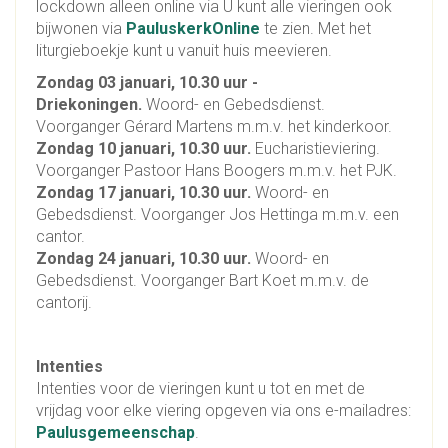
lockdown alleen online via U kunt alle vieringen ook
bijwonen via
PauluskerkOnline
te zien.
Met het
liturgieboekje kunt u vanuit huis meevieren.
Zondag 03 januari, 10.30 uur -
Driekoningen
.
Woord- en Gebedsdienst.
Voorganger Gérard Martens m.m.v. het kinderkoor.
Zondag 10 januari, 10.30 uur
.
Eucharistieviering.
Voorganger Pastoor Hans Boogers m.m.v. het PJK.
Zondag 17 januari, 10.30 uur.
Woord- en
Gebedsdienst. Voorganger Jos Hettinga m.m.v. een
cantor.
Zondag 24 januari, 10.30 uur.
Woord- en
Gebedsdienst. Voorganger Bart Koet m.m.v. de
cantorij.
Intenties
Intenties voor de vieringen kunt u tot en met de
vrijdag voor elke viering opgeven via ons e-mailadres:
Paulusgemeenschap
.