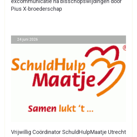
excommunicatie na bisschopswijdingen door
Pius X-broederschap
24 juni 2026
Vrijwillig Coördinator SchuldHulpMaatje Utrecht