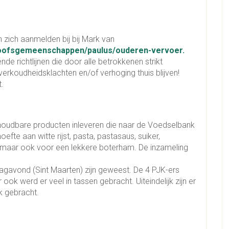
 zich aanmelden bij bij Mark van
eloofsgemeenschappen/paulus/ouderen-vervoer.
de richtlijnen die door alle betrokkenen strikt
verkoudheidsklachten en/of verhoging thuis blijven!
.
 houdbare producten inleveren die naar de Voedselbank
efte aan witte rijst, pasta, pastasaus, suiker,
, maar ook voor een lekkere boterham. De inzameling
agavond (Sint Maarten) zijn geweest. De 4 PJK-ers
ok werd er veel in tassen gebracht. Uiteindelijk zijn er
k gebracht.