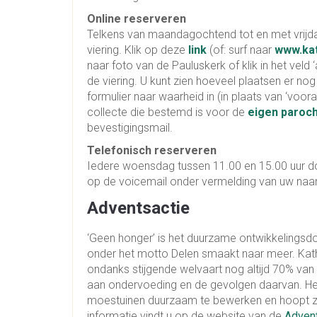
Online reserveren
Telkens van maandagochtend tot en met vrij
viering. Klik op deze
link
(of: surf naar
www.kat
naar foto van de Pauluskerk of klik in het vel
de viering. U kunt zien hoeveel plaatsen er nog 
formulier naar waarheid in (in plaats van ‘voo
collecte die bestemd is voor de
eigen paroch
bevestigingsmail.
Telefonisch reserveren
Iedere woensdag tussen 11.00 en 15.00 uur do
op de voicemail onder vermelding van uw naam
Adventsactie
‘Geen honger’ is het duurzame ontwikkelingsd
onder het motto Delen smaakt naar meer. Katho
ondanks stijgende welvaart nog altijd 70% van 
aan ondervoeding en de gevolgen daarvan. Het
moestuinen duurzaam te bewerken en hoopt z
informatie vindt u op de website van de
Advent