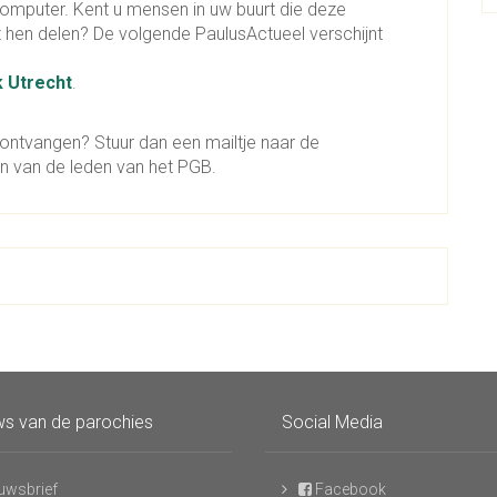
computer. Kent u mensen in uw buurt die deze
et hen delen? De volgende PaulusActueel verschijnt
k Utrecht
.
e ontvangen? Stuur dan een mailtje naar de
en van de leden van het PGB.
s van de parochies
Social Media
uwsbrief
Facebook