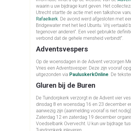
waarin u uw bijdrage kunt geven. Het collectez
Utrecht startte de actie met een talkshow vanu
Rafaelkerk
. De avond werd afgesloten met ee
Bridgewater met het lied Ubuntu. Vrij vertaald be
tegenover anderen”. Een veel gebruikte definiti
verbond dat de gehele mensheid verbindt”.
Adventsvespers
Op de woensdagen in de Advent verzorgen Mirj
Vries een Adventsvesper. Deze zijn vooraf 
uitgezonden via
PauluskerkOnline
. De tekste
Gluren bij de Buren
De Tuindorpkerk verzorgt in de Advent vier 
dinsdag 8 en woensdag 16 en 23 december en 
aanwezig zijn (aanmelding vooraf is niet nodig
Zaterdag 12 en zaterdag 19 december organis
Voedselbank Overvecht. U kun uw bijdrage tus
Tuindorpkerk inleveren.