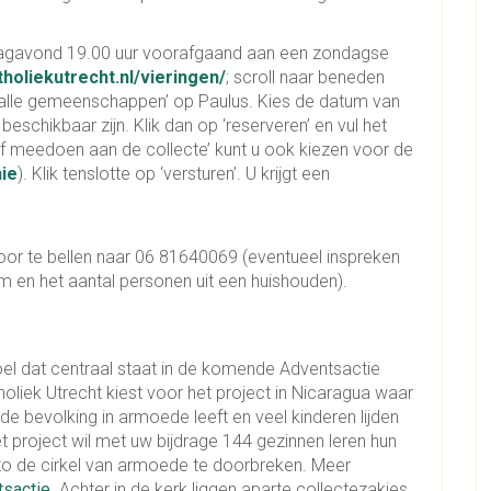
dagavond 19.00 uur voorafgaand aan een zondagse
holiekutrecht.nl/vieringen/
; scroll naar beneden
d ‘alle gemeenschappen’ op Paulus. Kies de datum van
beschikbaar zijn. Klik dan op ‘reserveren’ en vul het
raf meedoen aan de collecte’ kunt u ook kiezen voor de
ie
). Klik tenslotte op ‘versturen’. U krijgt een
or te bellen naar 06 81640069 (eventueel inspreken
 en het aantal personen uit een huishouden).
oel dat centraal staat in de komende Adventsactie
liek Utrecht kiest voor het project in Nicaragua waar
de bevolking in armoede leeft en veel kinderen lijden
 project wil met uw bijdrage 144 gezinnen leren hun
o de cirkel van armoede te doorbreken. Meer
sactie
. Achter in de kerk liggen aparte collectezakjes