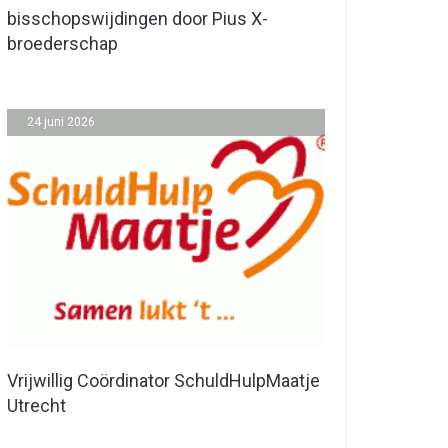
bisschopswijdingen door Pius X-
broederschap
24 juni 2026
Vrijwillig Coördinator SchuldHulpMaatje
Utrecht