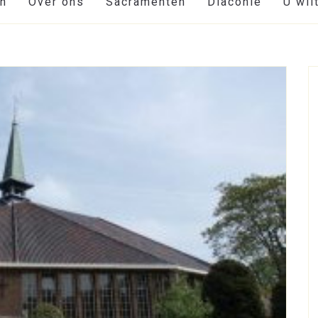
en
Over ons
Sacramenten
Diaconie
U wil