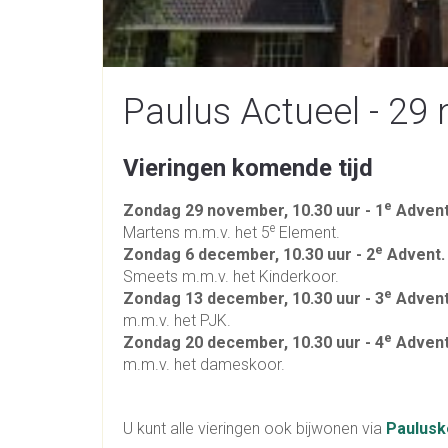
Paulus Actueel - 29
Vieringen komende tijd
e
Zondag 29 november, 10.30 uur -
1
Adven
e
Martens m.m.v. het 5
Element.
e
Zondag 6 december, 10.30 uur -
2
Advent
Smeets m.m.v. het Kinderkoor.
e
Zondag 13 december, 10.30 uur - 3
Adven
m.m.v. het PJK.
e
Zondag 20 december, 10.30 uur - 4
Adven
m.m.v. het dameskoor.
U kunt alle vieringen ook bijwonen via
Paulusk