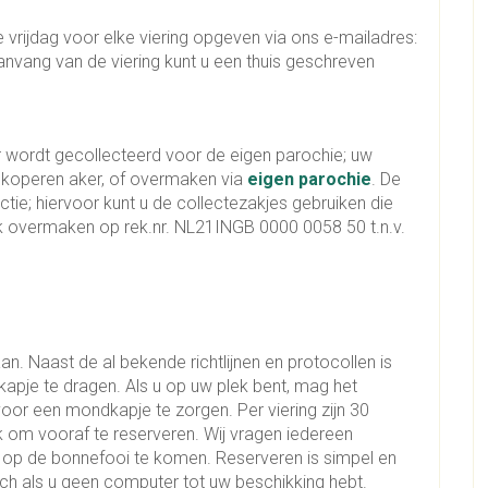
e vrijdag voor elke viering opgeven via ons e-mailadres:
anvang van de viering kunt u een thuis geschreven
r wordt gecollecteerd voor de eigen parochie; uw
de koperen aker, of overmaken via
eigen parochie
. De
ie; hiervoor kunt u de collectezakjes gebruiken die
ook overmaken op rek.nr. NL21INGB 0000 0058 50 t.n.v.
n. Naast de al bekende richtlijnen en protocollen is
apje te dragen. Als u op uw plek bent, mag het
oor een mondkapje te zorgen. Per viering zijn 30
k om vooraf te reserveren. Wij vragen iedereen
 op de bonnefooi te komen. Reserveren is simpel en
sch als u geen computer tot uw beschikking hebt.