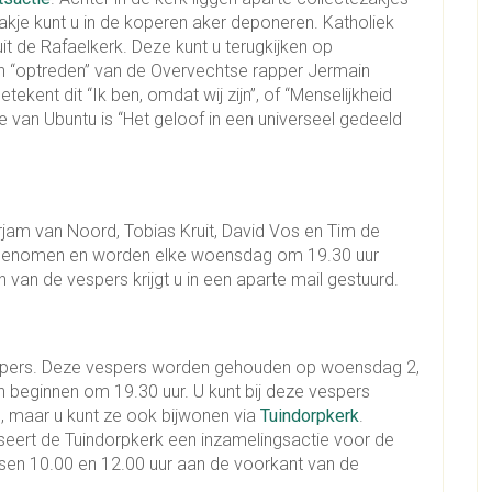
akje kunt u in de koperen aker deponeren. Katholiek
it de Rafaelkerk. Deze kunt u terugkijken op
n “optreden” van de Overvechtse rapper Jermain
tekent dit “Ik ben, omdat wij zijn”, of “Menselijkheid
e van Ubuntu is “Het geloof in een universeel gedeeld
am van Noord, Tobias Kruit, David Vos en Tim de
opgenomen en worden elke woensdag om 19.30 uur
n van de vespers krijgt u in een aparte mail gestuurd.
vespers. Deze vespers worden gehouden op woensdag 2,
beginnen om 19.30 uur. U kunt bij deze vespers
), maar u kunt ze ook bijwonen via
Tuindorpkerk
.
eert de Tuindorpkerk een inzamelingsactie voor de
sen 10.00 en 12.00 uur aan de voorkant van de