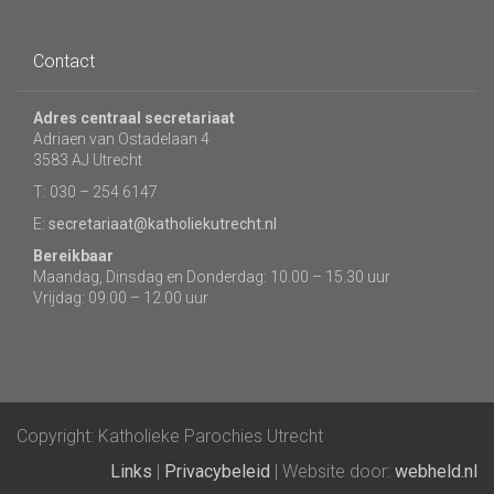
Contact
Adres centraal secretariaat
Adriaen van Ostadelaan 4
3583 AJ Utrecht
T: 030 – 254 6147
E:
secretariaat@katholiekutrecht.nl
Bereikbaar
Maandag, Dinsdag en Donderdag: 10.00 – 15.30 uur
Vrijdag: 09.00 – 12.00 uur
Copyright: Katholieke Parochies Utrecht
Links
|
Privacybeleid
| Website door:
webheld.nl