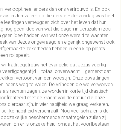
verloopt heel anders dan ons vertrouwd is. En ook
n Jezus in Jeruzalem op die eerste Palmzondag was heel
 de leerlingen verheugden zich over het leven dat hun
ag nog geen idee van wat die dagen in Jeruzalem zou
n geen idee hadden van wat onze wereld te wachten
sweek van Jezus ongevraagd en eigenlijk ongewenst ook
zelfgemaakte zekerheden hebben in één klap plaats
en rol speelt.
wij traditiegetrouw het evangelie dat Jezus veertig
ze veertigdagentijd – totaal onverwacht – gemerkt dat
 trekken vertoont van een woestijn. Onze opvattingen
en ineens weg te vallen. De vrijheden die we verworven
als rechten zagen, ze worden in korte tijd drastisch
onfronteerd met de kracht van de natuur die onze
s dierbaar zijn, in wier nabijheid we graag verkeren,
lijke nabijheid verschraalt. Nog veel schraler is de
oodzakelijke beschermende maatregelen zullen zij
ren. En er is onzekerheid, omdat het voortbestaan