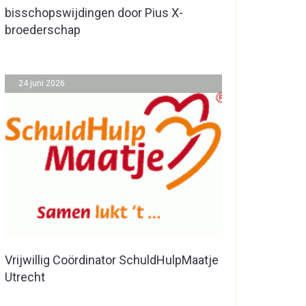
bisschopswijdingen door Pius X-
broederschap
24 juni 2026
Vrijwillig Coördinator SchuldHulpMaatje
Utrecht