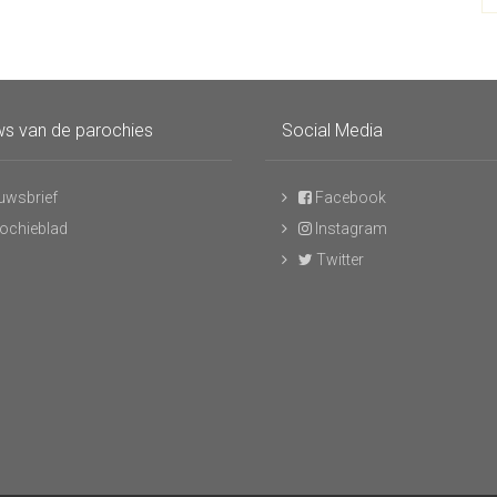
s van de parochies
Social Media
uwsbrief
Facebook
ochieblad
Instagram
Twitter