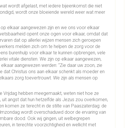
s wat wordt afgelast, met iedere bijeenkomst die niet
kondigd, wordt onze bloeiende wereld weer wat meer
we op elkaar aangewezen zijn en we ons voor elkaar
kwetsbaarheid opent onze ogen voor elkaar, omdat dat
rvaren dat op allerlei wijzen mensen zich geroepen
werkers melden zich om te helpen de zorg voor de
neens burenhulp voor elkaar te kunnen opbrengen, vele
rlei vitale diensten. We zijn op elkaar aangewezen,
 elkaar aangewezen werden: “Zie daar uw zoon, zie
e dat Christus ons aan elkaar schenkt als moeder en
 elkaars zorg toevertrouwt. We zijn als mensen op
oede Vrijdag hebben meegemaakt, weten niet hoe ze
, uit angst dat hun hetzelfde als Jezus zou overkomen,
en komen ze terecht in de stilte van Paaszaterdag: de
Palmzondag wordt overschaduwd door de ervaring van
mbare dood. Ook wij gingen, uit welbegrepen
uren, in terechte voorzichtigheid en wellicht met