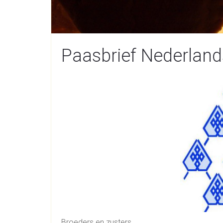
Paasbrief Nederlan
Broeders en zusters