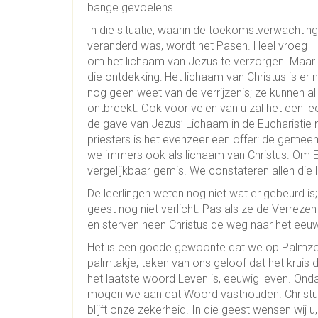
bange gevoelens.
In die situatie, waarin de toekomstverwachting 
veranderd was, wordt het Pasen. Heel vroeg –
om het lichaam van Jezus te verzorgen. Maar 
die ontdekking: Het lichaam van Christus is er
nog geen weet van de verrijzenis; ze kunnen a
ontbreekt. Ook voor velen van u zal het een le
de gave van Jezus’ Lichaam in de Eucharistie 
priesters is het evenzeer een offer: de geme
we immers ook als lichaam van Christus. Om Euc
vergelijkbaar gemis. We constateren allen die 
De leerlingen weten nog niet wat er gebeurd i
geest nog niet verlicht. Pas als ze de Verrezen 
en sterven heen Christus de weg naar het eeuw
Het is een goede gewoonte dat we op Palmzonda
palmtakje, teken van ons geloof dat het kruis 
het laatste woord Leven is, eeuwig leven. Ond
mogen we aan dat Woord vasthouden. Christus, 
blijft onze zekerheid. In die geest wensen wij u