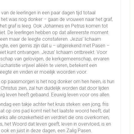
van de leerlingen in een paar dagen tijd totaal
 het was nog donker – gaan de vrouwen naar het graf,
het graf is leeg. Ook Johannes en Petrus komen tot
 niet. De leerlingen hebben op dat allereerste moment
lleen maar de leegte constateren. Jezus’ lichaam
egte, een gemis zijn dat u – uitgerekend met Pasen –
niet kunt ontvangen. Jezus’ lichaam ontbreekt. Voor
enschap van gelovigen, de kerkgemeenschap, ervaren
haristie vrijwel alléén te vieren, betekent een
leegte en vinden er moeilijk woorden voor.
s; op paasmorgen is het nog donker om hen heen, is hun
Christus zien, zal hun duidelijk worden dat door lijden
ig leven heeft gebaand. Eeuwig leven voor ons allen.
g een takje achter het kruis steken: een jong, fris
dat op ons pad komt niet het laatste woord heeft; dat
anks alle onzekerheid en verdriet die ons overkomen,
het Woord dat leven geeft, leven in overvloed, is en
, ook en juist in deze dagen, een Zalig Pasen.