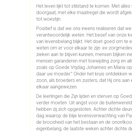
Het leven lijkt tot stilstand te komen. Met alle
doorgaat, met elke maatregel die wordt afge
tot woestijn.
Positief is dat we ons ineens realiseren dat 
verantwoordelijk weten. Het besef van onze 
van levensbelang blijkt. Het doet goed om te e
weten om er voor elkaar te zijn: ex-zorgmede
zieken aan te blijven kunnen; mensen blijken i
mensen garanderen met toewijding zorg en alle
zoals op Goede Vrijdag Johannes en Maria op
daar uw moeder.” Onder het kruis ontdekken w
zoon, als broeders en zusters; dat Hij ons aan
elkaar aangewezen.
De leerlingen die Zijn lijden en sterven op G
verder moeten. Uit angst voor de buitenwereld
hebben zij zich opgesloten. Achter dichte deur
dag waarop de blije levensverwachting van 
de broosheid van het bestaan en de onontkoo
eigenbelang, de laatste weken achter dichte de