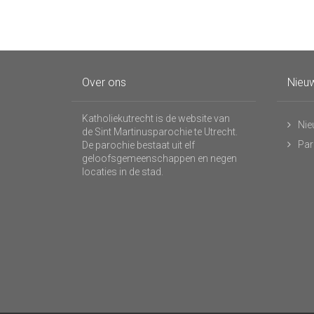
Over ons
Nieuw
Katholiekutrecht is de website van
Nie
de Sint Martinusparochie te Utrecht.
Par
De parochie bestaat uit elf
geloofsgemeenschappen en negen
locaties in de stad.