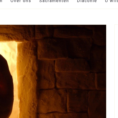
en
Over ons
Sacramenten
Diaconie
U wil