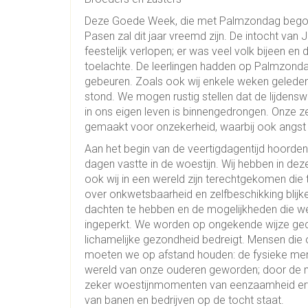
Deze Goede Week, die met Palmzondag begon, 
Pasen zal dit jaar vreemd zijn. De intocht va
feestelijk verlopen; er was veel volk bijeen en
toelachte. De leerlingen hadden op Palmzond
gebeuren. Zoals ook wij enkele weken gelede
stond. We mogen rustig stellen dat de lijden
in ons eigen leven is binnengedrongen. Onze 
gemaakt voor onzekerheid, waarbij ook angst e
Aan het begin van de veertigdagentijd hoorden 
dagen vastte in de woestijn. Wij hebben in de
ook wij in een wereld zijn terechtgekomen die
over onkwetsbaarheid en zelfbeschikking blijk
dachten te hebben en de mogelijkheden die we 
ingeperkt. We worden op ongekende wijze gec
lichamelijke gezondheid bedreigt. Mensen die on
moeten we op afstand houden: de fysieke mense
wereld van onze ouderen geworden; door de n
zeker woestijnmomenten van eenzaamheid erva
van banen en bedrijven op de tocht staat.