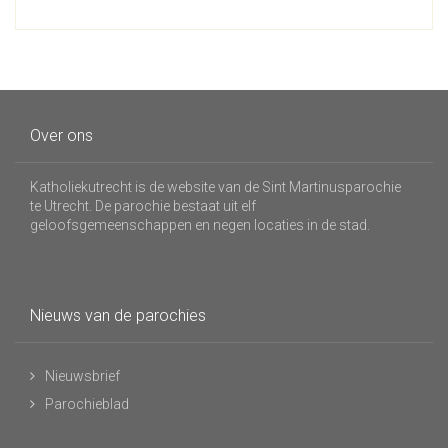
Over ons
Katholiekutrecht is de website van de Sint Martinusparochie
te Utrecht. De parochie bestaat uit elf
geloofsgemeenschappen en negen locaties in de stad.
Nieuws van de parochies
Nieuwsbrief
Parochieblad