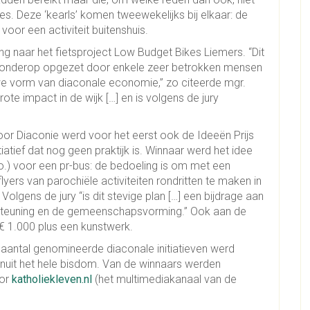
. Deze ‘kearls’ komen tweewekelijks bij elkaar: de
oor een activiteit buitenshuis.
ng naar het fietsproject Low Budget Bikes Liemers. “Dit
an onderop opgezet door enkele zeer betrokken mensen
uwe vorm van diaconale economie,” zo citeerde mgr.
te impact in de wijk […] en is volgens de jury
voor Diaconie werd voor het eerst ook de Ideeën Prijs
iatief dat nog geen praktijk is. Winnaar werd het idee
o.) voor een pr-bus: de bedoeling is om met een
ers van parochiële activiteiten rondritten te maken in
gens de jury “is dit stevige plan […] een bijdrage aan
ersteuning en de gemeenschapsvorming.” Ook aan de
€ 1.000 plus een kunstwerk.
en aantal genomineerde diaconale initiatieven werd
nuit het hele bisdom. Van de winnaars werden
oor
katholiekleven.nl
(het multimediakanaal van de