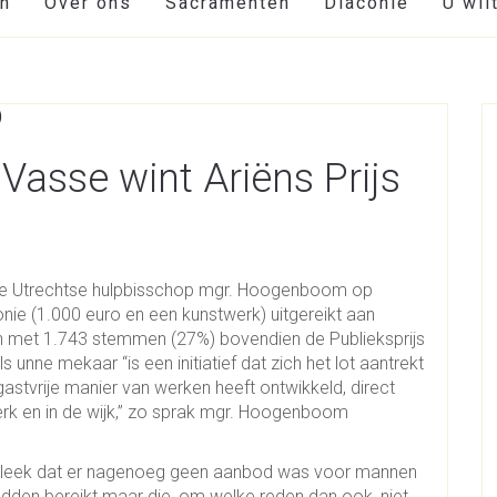
en
Over ons
Sacramenten
Diaconie
U wil
Vasse wint Ariëns Prijs
t de Utrechtse hulpbisschop mgr. Hoogenboom op
nie (1.000 euro en een kunstwerk) uitgereikt aan
 won met 1.743 stemmen (27%) bovendien de Publieksprijs
unne mekaar “is een initiatief dat zich het lot aantrekt
astvrije manier van werken heeft ontwikkeld, direct
rk en in de wijk,” zo sprak mgr. Hoogenboom
bleek dat er nagenoeg geen aanbod was voor mannen
hadden bereikt maar die, om welke reden dan ook, niet