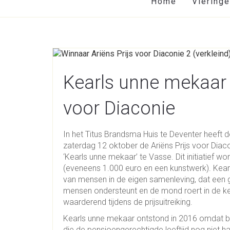
Home
Viering
Kearls unne mekaar 
voor Diaconie
In het Titus Brandsma Huis te Deventer heef
zaterdag 12 oktober de Ariëns Prijs voor Diaco
‘Kearls unne mekaar’ te Vasse. Dit initiatief
(eveneens 1.000 euro en een kunstwerk). Kearls 
van mensen in de eigen samenleving, dat een g
mensen ondersteunt en de mond roert in de ke
waarderend tijdens de prijsuitreiking.
Kearls unne mekaar ontstond in 2016 omdat 
die de pensioengerechtigde leeftijd nog niet 