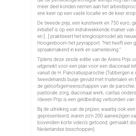
meer deel konden nemen aan het arbeidsproces
ene keer op een vaste locatie en de keer erop v
De tweede prijs, een kunstwerk en 750 euro, gi
initiatief is op een indrukwekkende manier v
en […] praktiseert het kringloopmodel als nie
Hoogenboom het juryrapport. “Het heeft een gro
spraakmakend in kerk en samenleving.”
Tijdens deze zesde editie van de Ariëns Prijs 
uitgereikt voor een plan voor een diaconaal init
vanuit de H. Pancratiusparochie (Tubbergen e.
tweedehands busje gevuld met materialen en fly
de geloofsgemeenschappen van de parochie. Vol
pastorale zorg, diaconaal werk, caritas ond
Ideeën Prijs is een geldbedrag verbonden van 
Bij de uitreiking van de prijzen, waarbij ook e
gepresenteerd, waren zo’n 200 aanwezigen va
bovendien korte video’s getoond, gemaakt d
Nederlandse bisschoppen).