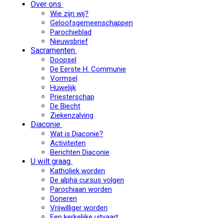
Over ons
Wie zijn wij?
Geloofsgemeenschappen
Parochieblad
Nieuwsbrief
Sacramenten
Doopsel
De Eerste H. Communie
Vormsel
Huwelijk
Priesterschap
De Biecht
Ziekenzalving
Diaconie
Wat is Diaconie?
Activiteiten
Berichten Diaconie
U wilt graag
Katholiek worden
De alpha cursus volgen
Parochiaan worden
Doneren
Vrijwilliger worden
Een kerkelijke uitvaart