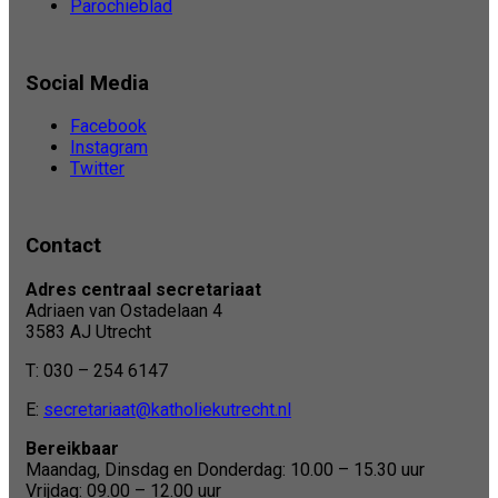
Parochieblad
Social Media
Facebook
Instagram
Twitter
Contact
Adres centraal secretariaat
Adriaen van Ostadelaan 4
3583 AJ Utrecht
T: 030 – 254 6147
E:
secretariaat@katholiekutrecht.nl
Bereikbaar
Maandag, Dinsdag en Donderdag: 10.00 – 15.30 uur
Vrijdag: 09.00 – 12.00 uur