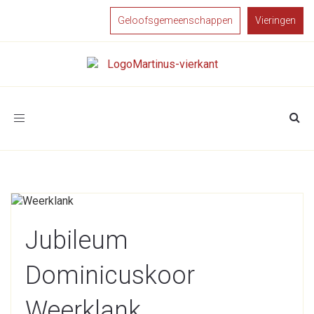
Geloofsgemeenschappen
Vieringen
Toggle
navigation
Jubileum
Dominicuskoor
Weerklank