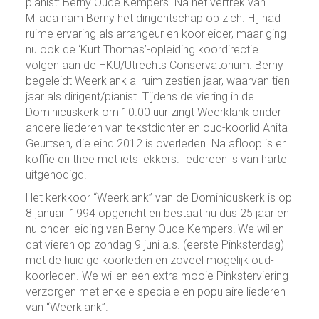
pianist: Berny Oude Kempers. Na het vertrek van
Milada nam Berny het dirigentschap op zich. Hij had
ruime ervaring als arrangeur en koorleider, maar ging
nu ook de ‘Kurt Thomas’-opleiding koordirectie
volgen aan de HKU/Utrechts Conservatorium. Berny
begeleidt Weerklank al ruim zestien jaar, waarvan tien
jaar als dirigent/pianist. Tijdens de viering in de
Dominicuskerk om 10.00 uur zingt Weerklank onder
andere liederen van tekstdichter en oud-koorlid Anita
Geurtsen, die eind 2012 is overleden. Na afloop is er
koffie en thee met iets lekkers. Iedereen is van harte
uitgenodigd!
Het kerkkoor “Weerklank” van de Dominicuskerk is op
8 januari 1994 opgericht en bestaat nu dus 25 jaar en
nu onder leiding van Berny Oude Kempers! We willen
dat vieren op zondag 9 juni a.s. (eerste Pinksterdag)
met de huidige koorleden en zoveel mogelijk oud-
koorleden. We willen een extra mooie Pinksterviering
verzorgen met enkele speciale en populaire liederen
van “Weerklank”.