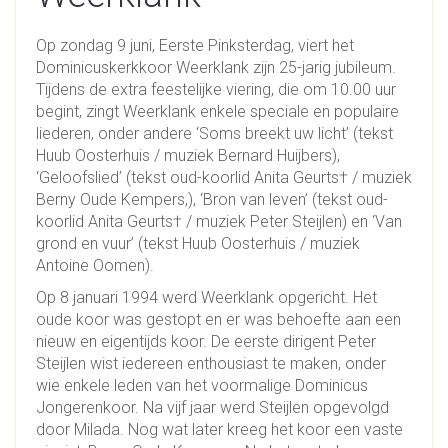
Op zondag 9 juni, Eerste Pinksterdag, viert het
Dominicuskerkkoor Weerklank zijn 25-jarig jubileum.
Tijdens de extra feestelijke viering, die om 10.00 uur
begint, zingt Weerklank enkele speciale en populaire
liederen, onder andere ‘Soms breekt uw licht’ (tekst
Huub Oosterhuis / muziek Bernard Huijbers),
‘Geloofslied’ (tekst oud-koorlid Anita Geurts† / muziek
Berny Oude Kempers,), ‘Bron van leven’ (tekst oud-
koorlid Anita Geurts† / muziek Peter Steijlen) en ‘Van
grond en vuur’ (tekst Huub Oosterhuis / muziek
Antoine Oomen).
Op 8 januari 1994 werd Weerklank opgericht. Het
oude koor was gestopt en er was behoefte aan een
nieuw en eigentijds koor. De eerste dirigent Peter
Steijlen wist iedereen enthousiast te maken, onder
wie enkele leden van het voormalige Dominicus
Jongerenkoor. Na vijf jaar werd Steijlen opgevolgd
door Milada. Nog wat later kreeg het koor een vaste