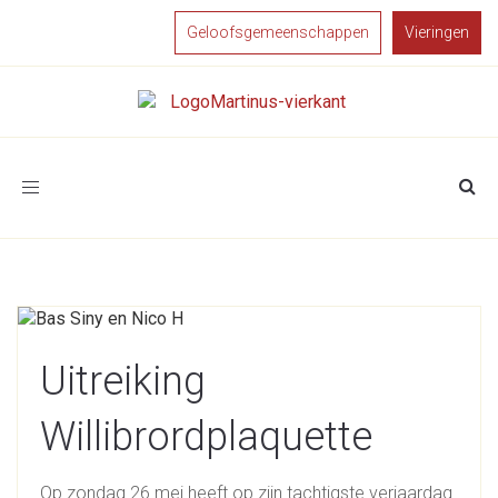
Geloofsgemeenschappen
Vieringen
Toggle
navigation
Uitreiking
Willibrordplaquette
Op zondag 26 mei heeft op zijn tachtigste verjaardag