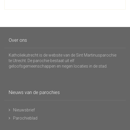
Over ons
Katholiekutrecht is de website van de Sint Martinusparochie
te Utrecht. De parochie bestaat uit elf
geloofsgemeenschappen en negen locaties in de stad.
Nieuws van de parochies
Nieuwsbrief
Parochieblad