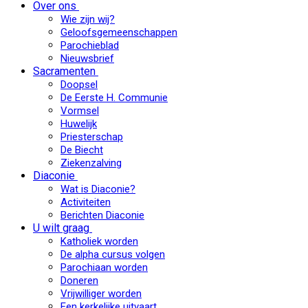
Over ons
Wie zijn wij?
Geloofsgemeenschappen
Parochieblad
Nieuwsbrief
Sacramenten
Doopsel
De Eerste H. Communie
Vormsel
Huwelijk
Priesterschap
De Biecht
Ziekenzalving
Diaconie
Wat is Diaconie?
Activiteiten
Berichten Diaconie
U wilt graag
Katholiek worden
De alpha cursus volgen
Parochiaan worden
Doneren
Vrijwilliger worden
Een kerkelijke uitvaart