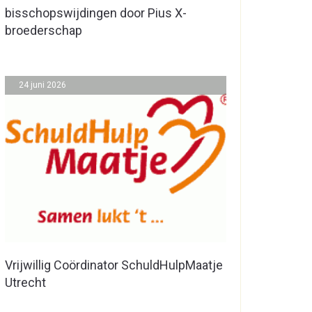
bisschopswijdingen door Pius X-
broederschap
24 juni 2026
Vrijwillig Coördinator SchuldHulpMaatje
Utrecht