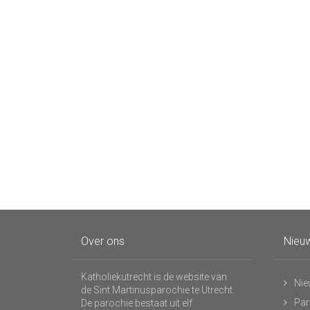
Over ons
Nieuw
Katholiekutrecht is de website van
Nie
de Sint Martinusparochie te Utrecht.
Par
De parochie bestaat uit elf