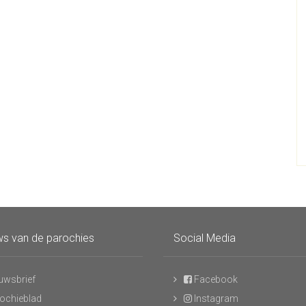
s van de parochies
Social Media
uwsbrief
Facebook
ochieblad
Instagram