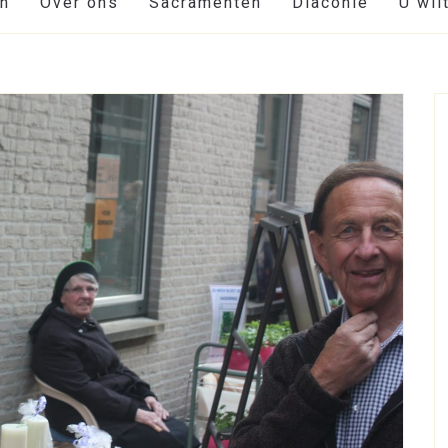
en
Over ons
Sacramenten
Diaconie
U wil