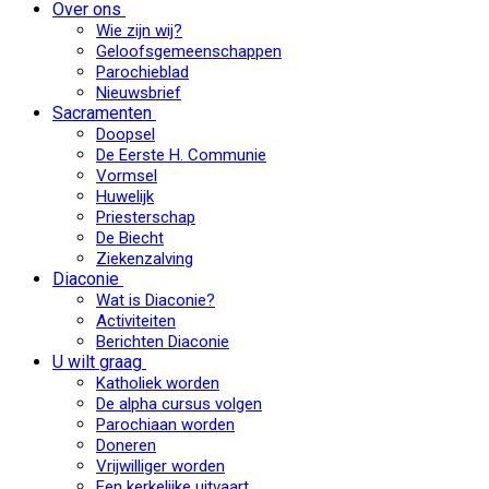
Over ons
Wie zijn wij?
Geloofsgemeenschappen
Parochieblad
Nieuwsbrief
Sacramenten
Doopsel
De Eerste H. Communie
Vormsel
Huwelijk
Priesterschap
De Biecht
Ziekenzalving
Diaconie
Wat is Diaconie?
Activiteiten
Berichten Diaconie
U wilt graag
Katholiek worden
De alpha cursus volgen
Parochiaan worden
Doneren
Vrijwilliger worden
Een kerkelijke uitvaart