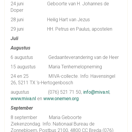
24 juni Geboorte van H. Johannes de
Doper
28 juni Heilig Hart van Jezus
29 juni HH. Petrus en Paulus, apostelen
Juli
Augustus
6 augustus Gedaanteverandering van de Heer
15 augustus Maria Tenhemelopneming
24 en 25 MIVA-collecte. Info: Havensingel
26, 5211 TX ‘s-Hertogenbosch
augustus (076) 521 71 50,
info@miva.nl
,
www.miva.nl
en
www.onemen.org
September
8 september Maria Geboorte
Ziekenzondag. Info: Nationaal Bureau de
Zonnebloem, Postbus 2100, 4800 CC Breda (076)