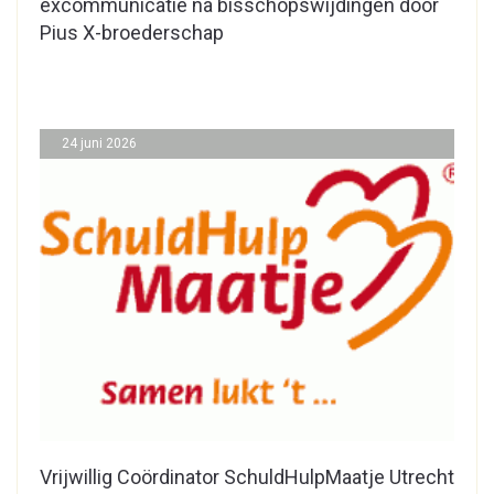
excommunicatie na bisschopswijdingen door
Pius X-broederschap
24 juni 2026
Vrijwillig Coördinator SchuldHulpMaatje Utrecht