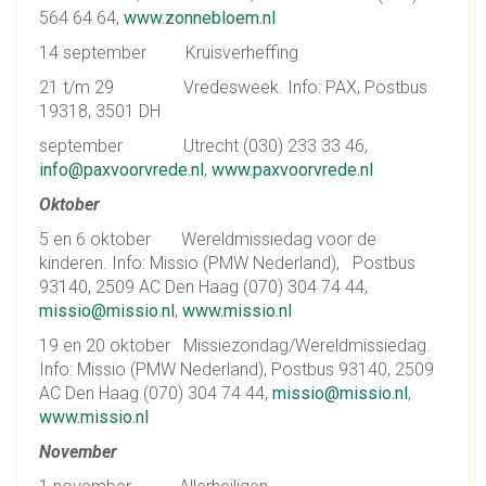
564 64 64,
www.zonnebloem.nl
14 september Kruisverheffing
21 t/m 29 Vredesweek. Info: PAX, Postbus
19318, 3501 DH
september Utrecht (030) 233 33 46,
info@paxvoorvrede.nl
,
www.paxvoorvrede.nl
Oktober
5 en 6 oktober Wereldmissiedag voor de
kinderen. Info: Missio (PMW Nederland), Postbus
93140, 2509 AC Den Haag (070) 304 74 44,
missio@missio.nl
,
www.missio.nl
19 en 20 oktober Missiezondag/Wereldmissiedag.
Info: Missio (PMW Nederland), Postbus 93140, 2509
AC Den Haag (070) 304 74 44,
missio@missio.nl
,
www.missio.nl
November