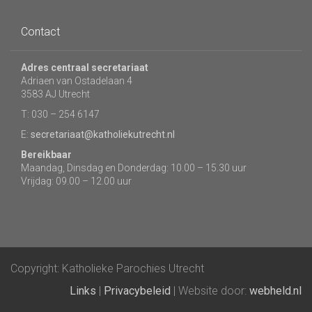
Contact
Adres centraal secretariaat
Adriaen van Ostadelaan 4
3583 AJ Utrecht
T: 030 – 254 6147
E:
secretariaat@katholiekutrecht.nl
Bereikbaar
Maandag, Dinsdag en Donderdag: 10.00 – 15.30 uur
Vrijdag: 09.00 – 12.00 uur
Copyright: Katholieke Parochies Utrecht
Links
|
Privacybeleid
| Website door:
webheld.nl