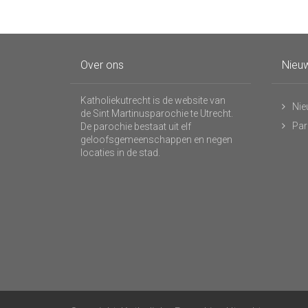
Over ons
Nieuw
Katholiekutrecht is de website van
Nie
de Sint Martinusparochie te Utrecht.
Par
De parochie bestaat uit elf
geloofsgemeenschappen en negen
locaties in de stad.