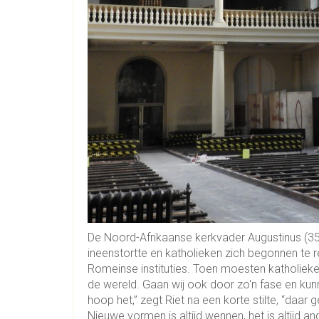
De Noord-Afrikaanse kerkvader Augustinus (354
ineenstortte en katholieken zich begonnen te 
Romeinse instituties. Toen moesten katholiek
de wereld. Gaan wij ook door zo'n fase en kunn
hoop het,” zegt Riet na een korte stilte, “daar ge
Nieuwe vormen is altijd wennen, het is altijd an