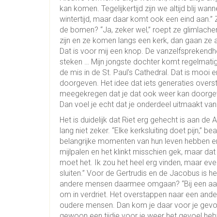
kan komen. Tegelijkertijd zijn we altijd blij wa
wintertijd, maar daar komt ook een eind aan.” 
de bomen? “Ja, zeker wel,” roept ze glimlachend
zijn en ze komen langs een kerk, dan gaan ze a
Dat is voor mij een knop. De vanzelfsprekendh
steken … Mijn jongste dochter komt regelmatig
de mis in de St. Paul's Cathedral. Dat is mooi 
doorgeven. Het idee dat iets generaties oversti
meegekregen dat je dat ook weer kan doorgeve
Dan voel je echt dat je onderdeel uitmaakt van
Het is duidelijk dat Riet erg gehecht is aan de
lang niet zeker. “Elke kerksluiting doet pijn,
belangrijke momenten van hun leven hebben ervar
mijlpalen en het klinkt misschien gek, maar dat
moet het. Ik zou het heel erg vinden, maar eve
sluiten.” Voor de Gertrudis en de Jacobus is h
andere mensen daarmee omgaan? “Bij een aanta
om in verdriet. Het overstappen naar een and
oudere mensen. Dan kom je daar voor je gevoel
gewoon een tijdje voor je weer het gevoel hebt 