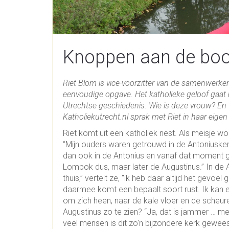
Knoppen aan de bo
Riet Blom is vice-voorzitter van de samenwerke
eenvoudige opgave. Het katholieke geloof gaat 
Utrechtse geschiedenis. Wie is deze vrouw? En 
Katholiekutrecht.nl sprak met Riet in haar eigen
Riet komt uit een katholiek nest. Als meisje wo
“Mijn ouders waren getrouwd in de Antoniusker
dan ook in de Antonius en vanaf dat moment gi
Lombok dus, maar later de Augustinus.” In de Au
thuis,” vertelt ze, "ik heb daar altijd het gevo
daarmee komt een bepaalt soort rust. Ik kan eige
om zich heen, naar de kale vloer en de scheur
Augustinus zo te zien? “Ja, dat is jammer … me
veel mensen is dit zo'n bijzondere kerk geweest.