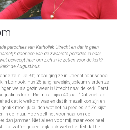
om
nde parochies van Katholiek Utrecht en dat is geen
namelijk door een van de zwaarste periodes in haar
wat beweegt haar om zich in te zetten voor de kerk?
 kerk: de Augustinus.
onde ze in De Bilt, maar ging ze in Utrecht naar school.
k in Lombok. Hun 25-jarig huwelijksjubileum vierden ze
ngen we als gezin weer in Utrecht naar de kerk. Eerst
gustinus komt Riet nu al bijna 40 jaar. “Dat voelt als
el gehad dat ik welkom was en dat ik mezelf kon zijn en
nlijk moeilijk duiden wat het nu precies is.” Ze kijkt
en in de muur. Hoe voelt het voor haar om de
er dan jammer. Niet alleen voor mij, maar voor heel
 Dat zat 'm gedeeltelijk ook wel in het feit dat het