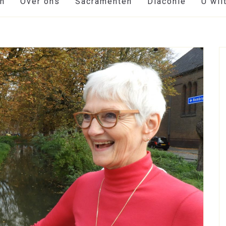
en
Over ons
Sacramenten
Diaconie
U wil