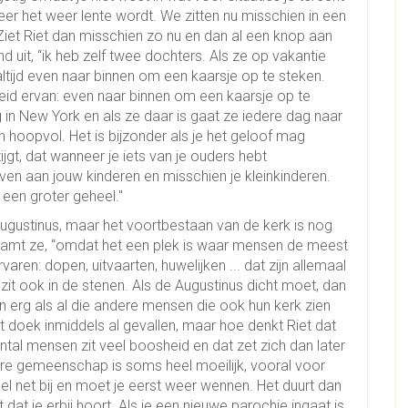
nneer het weer lente wordt. We zitten nu misschien in een
Ziet Riet dan misschien zo nu en dan al een knop aan
 uit, “ik heb zelf twee dochters. Als ze op vakantie
ltijd even naar binnen om een kaarsje op te steken.
eid ervan: even naar binnen om een kaarsje op te
 in New York en als ze daar is gaat ze iedere dag naar
en hoopvol. Het is bijzonder als je het geloof mag
jgt, dat wanneer je iets van je ouders hebt
n aan jouw kinderen en misschien je kleinkinderen.
 een groter geheel."
 Augustinus, maar het voortbestaan van de kerk is nog
” beaamt ze, “omdat het een plek is waar mensen de meest
en: dopen, uitvaarten, huwelijken ... dat zijn allemaal
 zit ook in de stenen. Als de Augustinus dicht moet, dan
n erg als al die andere mensen die ook hun kerk zien
et doek inmiddels al gevallen, maar hoe denkt Riet dat
l mensen zit veel boosheid en dat zet zich dan later
ere gemeenschap is soms heel moeilijk, vooral voor
 net bij en moet je eerst weer wennen. Het duurt dan
dat je erbij hoort. Als je een nieuwe parochie ingaat is