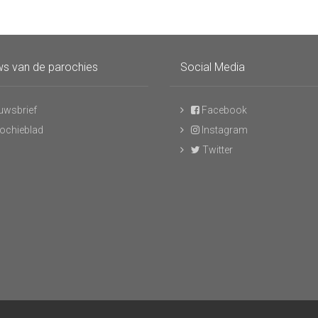
s van de parochies
Social Media
uwsbrief
Facebook
ochieblad
Instagram
Twitter