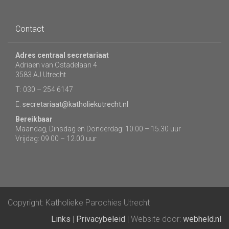
Contact
Adres centraal secretariaat
Adriaen van Ostadelaan 4
3583 AJ Utrecht
T: 030 – 254 6147
E:
secretariaat@katholiekutrecht.nl
Bereikbaar
Maandag, Dinsdag en Donderdag: 10.00 – 15.30 uur
Vrijdag: 09.00 – 12.00 uur
Copyright: Katholieke Parochies Utrecht
Links
|
Privacybeleid
| Website door:
webheld.nl