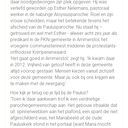
daar noodgedwongen zijn plek opgeven. Hij was
verliefd geworden op Esther Nelemans, pastoraal
werker in de naburige Aloysiusparochie. Roel en zijn
vrouw scheidden, maar het betekende tevens het
afscheid van de Paulusparochie. Nu staat hij –
getrouwd en wel met Esther - alweer acht zes jaar als
predikant in de PKN-gemeente in Ammerstol, het
vroegere communistennest middenin de protestants-
orthodoxe Krimpenerwaard.
‘Het gaat goed in Ammerstol,’ zegt hij. ‘Ik kwam daar
in 2012. Vrijheid van geloof heeft in deze gemeente
altijd voorop gestaan. Mensen kiezen vanuit zichzelf
voor deze gemeente. Maar ja, ook bij ons krijgen we
te maken met de neergang.’
Hoe kijk je terug op je tijd bij de Paulus?
‘Toen ik daar aankwam trof ik een verdrietige
parochiegemeenschap aan. Het gebouw straalde dat
uit: spinnenwebben aan het plafond, een spant die niet
afgeschilderd was, het Mariabeeld uit de oude
Pauluskerk stond in het portaal (want Maria mocht