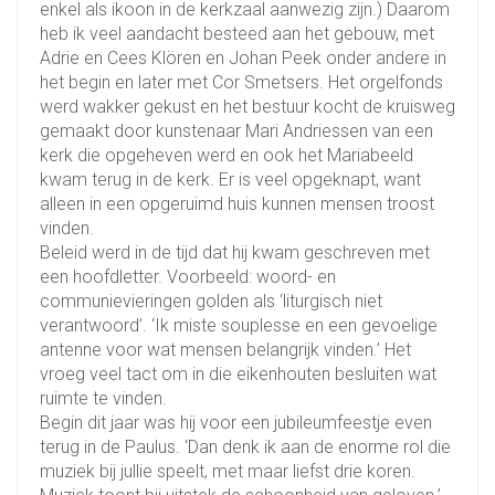
enkel als ikoon in de kerkzaal aanwezig zijn.) Daarom
heb ik veel aandacht besteed aan het gebouw, met
Adrie en Cees Klören en Johan Peek onder andere in
het begin en later met Cor Smetsers. Het orgelfonds
werd wakker gekust en het bestuur kocht de kruisweg
gemaakt door kunstenaar Mari Andriessen van een
kerk die opgeheven werd en ook het Mariabeeld
kwam terug in de kerk. Er is veel opgeknapt, want
alleen in een opgeruimd huis kunnen mensen troost
vinden.
Beleid werd in de tijd dat hij kwam geschreven met
een hoofdletter. Voorbeeld: woord- en
communievieringen golden als ‘liturgisch niet
verantwoord’. ‘Ik miste souplesse en een gevoelige
antenne voor wat mensen belangrijk vinden.’ Het
vroeg veel tact om in die eikenhouten besluiten wat
ruimte te vinden.
Begin dit jaar was hij voor een jubileumfeestje even
terug in de Paulus. ‘Dan denk ik aan de enorme rol die
muziek bij jullie speelt, met maar liefst drie koren.