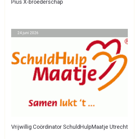
Pius X-broederschap
24 juni 2026
Vrijwillig Coördinator SchuldHulpMaatje Utrecht