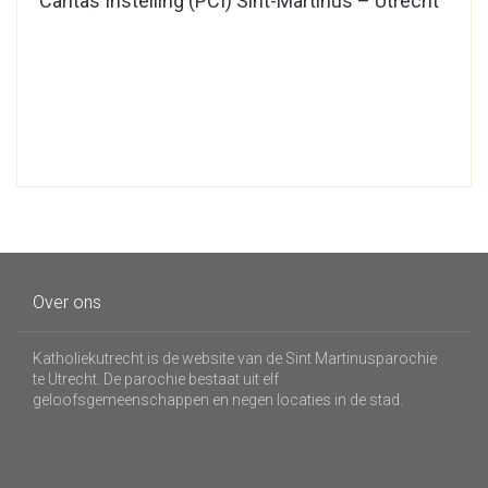
Caritas Instelling (PCI) Sint-Martinus – Utrecht
Over ons
Katholiekutrecht is de website van de Sint Martinusparochie
te Utrecht. De parochie bestaat uit elf
geloofsgemeenschappen en negen locaties in de stad.