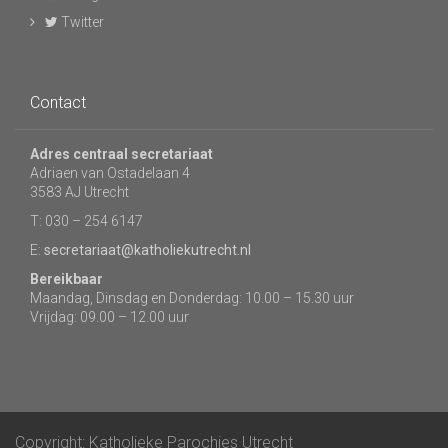
Twitter
Contact
Adres centraal secretariaat
Adriaen van Ostadelaan 4
3583 AJ Utrecht
T: 030 – 254 6147
E:
secretariaat@katholiekutrecht.nl
Bereikbaar
Maandag, Dinsdag en Donderdag: 10.00 – 15.30 uur
Vrijdag: 09.00 – 12.00 uur
Copyright: Katholieke Parochies Utrecht