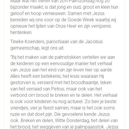
Maar wat het vieren van zo’n Palmzondag nog zo
bijzonder maakt, is dat jong en oud, groot en klein hun
geloof en hoop vernieuwen. Samen met Jezus
bereiden wij ons voor op de Goede Week waarbij wij
opnieuw het lijden van Onze Heer en zijn verrijzenis
herdenken.
Tineke Koenders, parochiaan van de Jacobus
gemeenschap, legt ons uit:
“Bij het maken van de palmstokken vertellen we aan
de kinderen op een eenvoudige manier het verhaal
van Jezus aan het eind van zijn leven hier op aarde.
Alles heeft een betekenis, het kruis waaraan Hij
gestorven is, versierd met het broodhaantje, teken
van het verraad van Petrus, maar ook van het
verbond om brood te breken en te delen. Het verhaal
is ook voor kinderen nu nog actueel. Zo ben je beste
vriendjes, vier je feest samen, maar is het ook soms
ruzie en dat doet pijn. Die gevoelens kende Jezus
ook. Breken en delen, Witte Donderdag, het delen van
het brood, het weggeven van je palmpaasstok. Jezus